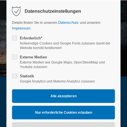
Menu
Datenschutzeinstellungen
Login
Datenschutz
Details finden Sie in unserem
und unserem
Benutzername
Impressum.
Erforderlich*
Notwendige Cookies und Google Fonts zulassen damit die
Website korrekt funktioniert
Passwort
Externe Medien
Externe Medien wie Google Maps, OpenStreetMap und
Youtube zulassen
Statistik
Google Analytics und Matomo Analytics zulassen
Anmelden
Register
|
Lost your password?
Metallbau Dräger
Support
WIR PLANEN, FERTIGEN UND MONTIEREN IHRE
Lorem ipsum dolor sit amet:
METALLKONSTRUKTION!