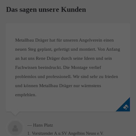
info@yourdomain.com
Das sagen unsere Kunden
About us
Lorem ipsum dolor sit amet, consectetuer adipiscing elit.
Metallbau Dräger hat für unseren Angelverein einen
Aenean commodo ligula eget dolor. Aenean massa. Cum
sociis natoque penatibus et magnis dis parturient montes,
neuen Steg geplant, gefertigt und montiert. Von Anfang
nascetur ridiculus mus. Donec quam felis, ultricies nec.
an hat uns Rene Dräger durch seine Ideen und sein
Fachwissen beeindruckt. Die Montage verlief
problemlos und professionell. Wir sind sehr zu frieden
und können Metallbau Dräger nur wärmstens
empfehlen.
— Hans Platz
1. Vorsitzender A.u.SV Angelbiss Neuss e.V.