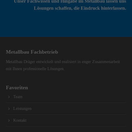
Unser Fachwissen und Hingabe im Metallbau lassen uns
Lösungen schaffen, die Eindruck hinterlassen.
Metallbau Fachbetrieb
Metallbau Dräger entwickelt und realisiert in enger Zusammenarbeit
mit Ihnen professionelle Lösungen.
Favoriten
Team
Leistungen
Kontakt